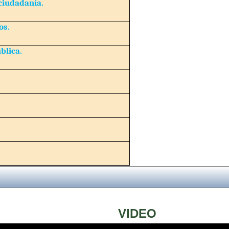
ciudadanía.
os.
blica.
VIDEO