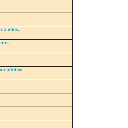
 a ellos.
entes.
ón pública.