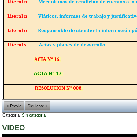
Literal m
Mecanismos de rendición de cuentas a la 
Literal n
Viáticos, informes de trabajo y justificativ
Literal o
Responsable de atender la información pú
Literal s
Actas y planes de desarrollo.
ACTA N° 16.
ACTA N° 17.
RESOLUCION N° 008.
< Previo
Siguiente >
Categoría:
Sin categoría
VIDEO